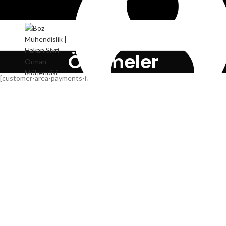
MENU
Ödemeler
[customer-area-payments-home /]