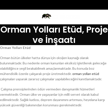
MENU
Orman Yolları Etüd, Proje
ve İnşaatı
Orman Yolları Etüd
Orman bütün ülkeler hatta dünya için oksijen kaynağı olarak
bulunmaktadır. Bu nedenle orman kanunları eksiksiz işletilerek geleceğe
olabildiğince yeşil bırakabilmek amaçlanmaktadır. Bu konuda boz
mühendislik özenle çalışarak proje üretmektedir.
orman yolları etüd
çalışmaları yaparak zararsız çalışmalar yapılabileceğini kanıtlamaktadır.
Çalışma prensiplerinden ödün vermeden danışmanlık hizmetleri
vermektedir. Orman ülke ve yaşayanlar için milli servet olarak kabul
edilmektedir. Sağlık katkısı, deprem dayanımını artırması, heyelana karşı
yüksek güvenliği bakımından korunması gerekmektedir.